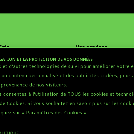
Spin
Nos services
IGATION ET LA PROTECTION DE VOS DONNÉES
ITÉS
LOCATION DE SALLE
es et d'autres technologies de suivi pour améliorer votre 
AIRES
ZONE DE JEUX
 un contenu personnalisé et des publicités ciblées, pour a
UE
CAMPS DE JOUR
 provenance de nos visiteurs.
OINDRE
SPIN TAEKWONDO
s consentez à l'utilisation de TOUS les cookies et technol
e Cookies. Si vous souhaitez en savoir plus sur les cookie
iquez sur « Paramètres des Cookies ».
OLITIQUE