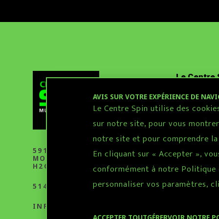
Le Centre 
AVIS SUR VOTRE EXPÉRIENCE DE NAV
ACTUAL
Le Centre Spin utilise des cooki
PARTEN
sur notre site, pour vous montrer
BOUTIQ
notre site et pour comprendre la
NOUS J
5916, AV. PAPINEAU
En cliquant sur « Accepter », vou
MONTRÉAL (QC)
H2G 2W8 CANADA
conformément à notre Politique d
personnaliser vos paramètres, cl
514 575-2140
INFO@CENTRESPIN.COM
ACCEPTER TOUT
GÉRER
VOIR NOTRE P